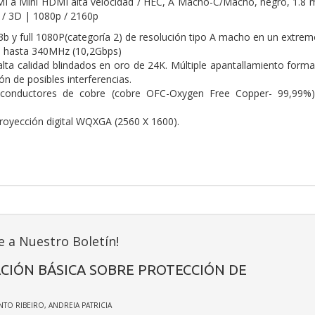
 a Mini HDMI alta velocidad / HEC, A Macho-C/Macho, negro, 1.8 me
 / 3D | 1080p / 2160p
b y full 1080P(categoría 2) de resolución tipo A macho en un extre
 hasta 340MHz (10,2Gbps)
lta calidad blindados en oro de 24K. Múltiple apantallamiento forma
n de posibles interferencias.
conductores de cobre (cobre OFC-Oxygen Free Copper- 99,99%) 
royección digital WQXGA (2560 X 1600).
e a Nuestro Boletín!
CIÓN BÁSICA SOBRE PROTECCIÓN DE
INTO RIBEIRO, ANDREIA PATRICIA