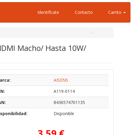
Identifícate
Contacto
Carrito
 HDMI Macho/ Hasta 10W/
arca:
AISENS
/N:
A119-0114
AN:
8436574701135
sponibilidad:
Disponible
3,59 €