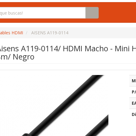
ables HDMI
AISENS A119-0114
isens A119-0114/ HDMI Macho - Mini
8m/ Negro
M
P
E
Di