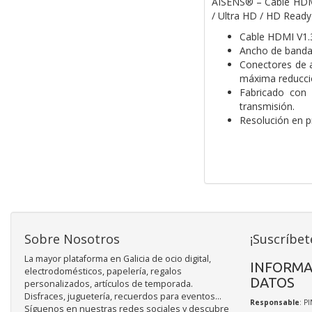
AISENS® – Cable HDMI
/ Ultra HD / HD Ready
Cable HDMI V1.3
Ancho de banda
Conectores de a
máxima reducció
Fabricado con 
transmisión.
Resolución en p
Sobre Nosotros
¡Suscríbet
La mayor plataforma en Galicia de ocio digital,
INFORMA
electrodomésticos, papelería, regalos
DATOS
personalizados, artículos de temporada.
Disfraces, juguetería, recuerdos para eventos...
Responsable
: P
Síguenos en nuestras redes sociales y descubre