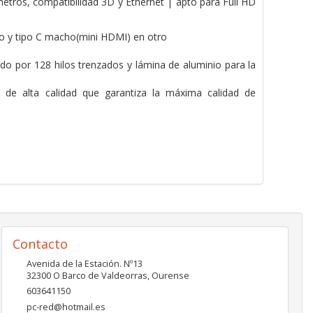
tros, compatibilidad 3D y Ethernet | apto para Full HD
mo y tipo C macho(mini HDMI) en otro
do por 128 hilos trenzados y lámina de aluminio para la
de alta calidad que garantiza la máxima calidad de
Contacto
Avenida de la Estación. Nº13
32300
O Barco de Valdeorras
,
Ourense
603641150
pc-red@hotmail.es