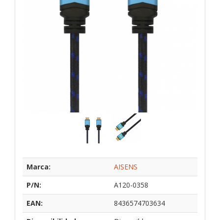
Marca:
AISENS
P/N:
A120-0358
EAN:
8436574703634