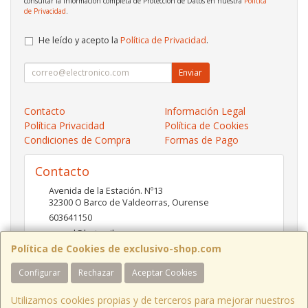
consultar la información completa de Protección de Datos en nuestra
Política
de Privacidad
.
He leído y acepto la
Política de Privacidad
.
Enviar
Contacto
Información Legal
Política Privacidad
Política de Cookies
Condiciones de Compra
Formas de Pago
Contacto
Avenida de la Estación. Nº13
32300
O Barco de Valdeorras
,
Ourense
603641150
pc-red@hotmail.es
Política de Cookies de exclusivo-shop.com
Configurar
Rechazar
Aceptar Cookies
Horario
10:00- 13:30 / 17:00- 20:30
Utilizamos cookies propias y de terceros para mejorar nuestros