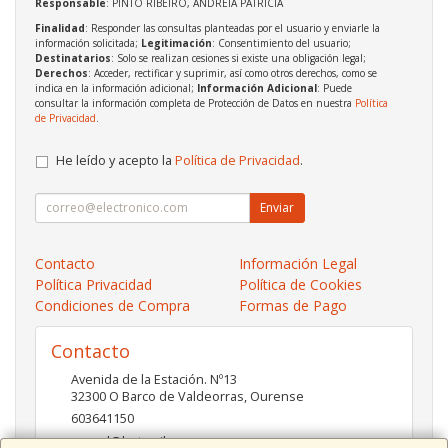
Responsable
: PINTO RIBEIRO, ANDREIA PATRICIA
Finalidad
: Responder las consultas planteadas por el usuario y enviarle la
información solicitada;
Legitimación
: Consentimiento del usuario;
Destinatarios
: Solo se realizan cesiones si existe una obligación legal;
Derechos
: Acceder, rectificar y suprimir, así como otros derechos, como se
indica en la información adicional;
Información Adicional
: Puede
consultar la información completa de Protección de Datos en nuestra
Política
de Privacidad
.
He leído y acepto la
Política de Privacidad
.
Enviar
Contacto
Información Legal
Política Privacidad
Política de Cookies
Condiciones de Compra
Formas de Pago
Contacto
Avenida de la Estación. Nº13
32300
O Barco de Valdeorras
,
Ourense
603641150
pc-red@hotmail.es