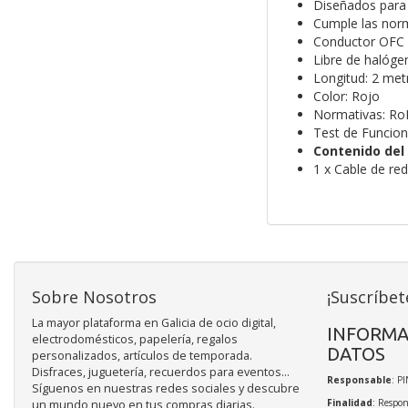
Diseñados para 
Cumple las norm
Conductor OFC (
Libre de halóge
Longitud: 2 met
Color: Rojo
Normativas: Ro
Test de Funcio
Contenido del
1 x Cable de r
Sobre Nosotros
¡Suscríbet
La mayor plataforma en Galicia de ocio digital,
INFORMA
electrodomésticos, papelería, regalos
DATOS
personalizados, artículos de temporada.
Disfraces, juguetería, recuerdos para eventos...
Responsable
: P
Síguenos en nuestras redes sociales y descubre
Finalidad
: Respon
un mundo nuevo en tus compras diarias.