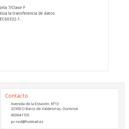
oría 7/Clase F
za la transferencia de datos
IEC60332-1.
Contacto
Avenida de la Estación. Nº13
32300
O Barco de Valdeorras
,
Ourense
603641150
pc-red@hotmail.es