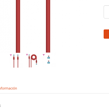
nformación
: