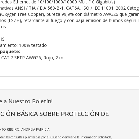
redes Ethernet de 10/100/1000/10000 Mbit (10 Gigabit/s)
ativas ANSI / TIA / EIA 568-B-1, CAT6A, ISO / IEC 11801: 2002 Categ
Oxygen Free Copper), pureza 99,9% con diámetro AWG26 que garanti
nos (LSZH), retardante al fuego y con baja emisión de humos según 
ros
HS
namiento: 100% testado
 paquete:
ed CAT.7 SFTP AWG26, Rojo, 2 m
e a Nuestro Boletín!
CIÓN BÁSICA SOBRE PROTECCIÓN DE
INTO RIBEIRO, ANDREIA PATRICIA
der las consultas planteadas por el usuario y enviarle la información solicitada;