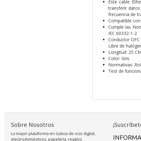
Este cable Eth
transferir dato
frecuencia de t
Compatible con 
Cumple las Norm
IEC 60332-1-2
Conductor OFC (
Libre de halóge
Longitud: 25 C
Color: Gris
Normativas: Ro
Test de funcio
Sobre Nosotros
¡Suscríbet
La mayor plataforma en Galicia de ocio digital,
INFORMA
electrodomésticos, papelería, regalos