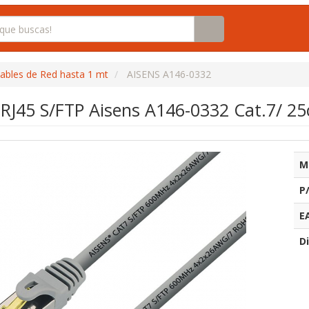
ables de Red hasta 1 mt
AISENS A146-0332
 RJ45 S/FTP Aisens A146-0332 Cat.7/ 25
M
P
E
Di