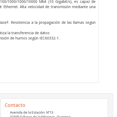
/100/1000/1000/10000 Mbit (10 Gigabit/s), es capaz de
it Ethernet. Alta velocidad de transmisión mediante una
aseF. Resistencia a la propagación de las llamas según
za la transferencia de datos
emisión de humos según IEC60332-1.
Contacto
Avenida de la Estación. Nº13
32300
O Barco de Valdeorras
,
Ourense