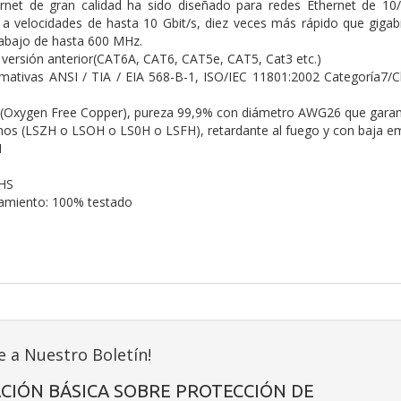
ernet de gran calidad ha sido diseñado para redes Ethernet de 10
s a velocidades de hasta 10 Gbit/s, diez veces más rápido que gigab
rabajo de hasta 600 MHz.
versión anterior(CAT6A, CAT6, CAT5e, CAT5, Cat3 etc.)
ativas ANSI / TIA / EIA 568-B-1, ISO/IEC 11801:2002 Categoría7/Cl
Oxygen Free Copper), pureza 99,9% con diámetro AWG26 que garanti
nos (LSZH o LSOH o LS0H o LSFH), retardante al fuego y con baja 
M
HS
namiento: 100% testado
e a Nuestro Boletín!
CIÓN BÁSICA SOBRE PROTECCIÓN DE