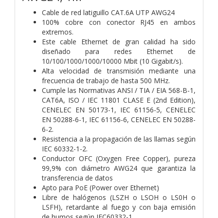
Cable de red latiguillo CAT.6A UTP AWG24
100% cobre con conector RJ45 en ambos
extremos.
Este cable Ethernet de gran calidad ha sido
diseñado para redes Ethernet de
10/100/1000/1000/10000 Mbit (10 Gigabit/s).
Alta velocidad de transmisión mediante una
frecuencia de trabajo de hasta 500 MHz.
Cumple las Normativas ANSI / TIA / EIA 568-B-1,
CAT6A, ISO / IEC 11801 CLASE E (2nd Edition),
CENELEC EN 50173-1, IEC 61156-5, CENELEC
EN 50288-6-1, IEC 61156-6, CENELEC EN 50288-
6-2.
Resistencia a la propagación de las llamas según
IEC 60332-1-2.
Conductor OFC (Oxygen Free Copper), pureza
99,9% con diámetro AWG24 que garantiza la
transferencia de datos
Apto para PoE (Power over Ethernet)
Libre de halógenos (LSZH o LSOH o LS0H o
LSFH), retardante al fuego y con baja emisión
de humos según IEC60332-1.