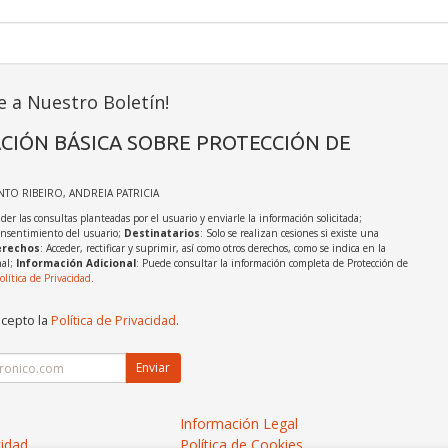
e a Nuestro Boletín!
CIÓN BÁSICA SOBRE PROTECCIÓN DE
INTO RIBEIRO, ANDREIA PATRICIA
der las consultas planteadas por el usuario y enviarle la información solicitada;
onsentimiento del usuario;
Destinatarios
: Solo se realizan cesiones si existe una
rechos
: Acceder, rectificar y suprimir, así como otros derechos, como se indica en la
nal;
Información Adicional
: Puede consultar la información completa de Protección de
olítica de Privacidad
.
acepto la
Política de Privacidad
.
Enviar
Información Legal
cidad
Política de Cookies