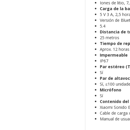
Iones de litio, 
Carga de la ba
5 V 3 A, 2,5 hor
Versión de Blue
5.4
Distancia de 
25 metros
Tiempo de rep
Aprox. 12 horas
Impermeable
IP67
Par estéreo (
Sí
Par de altavoc
Sí, ≤100 unidad
Micrófono
Sí
Contenido del
Xiaomi Sonido E
Cable de carga 
Manual de usua