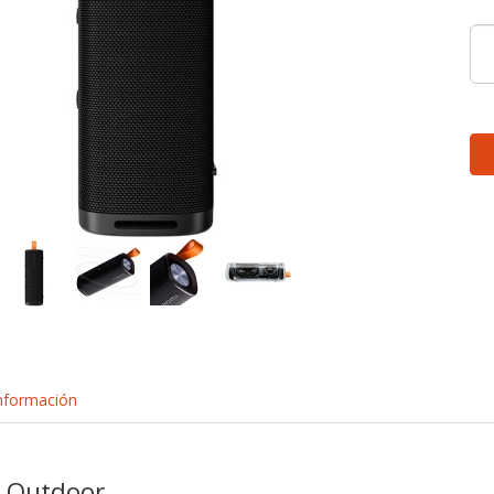
nformación
 Outdoor