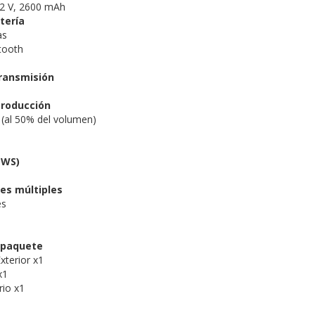
7,2 V, 2600 mAh
tería
as
tooth
transmisión
roducción
 (al 50% del volumen)
TWS)
es múltiples
es
 paquete
xterior x1
x1
rio x1