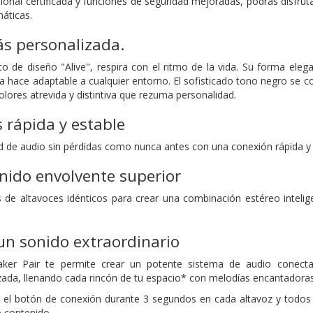
onal certificada y funciones de seguridad mejoradas, podrás disfruta
máticas.
s personalizada.
o de diseño "Alive", respira con el ritmo de la vida. Su forma eleg
 la hace adaptable a cualquier entorno. El sofisticado tono negro se
lores atrevida y distintiva que rezuma personalidad.
 rápida y estable
ad de audio sin pérdidas como nunca antes con una conexión rápida y 
nido envolvente superior
de altavoces idénticos para crear una combinación estéreo intelig
un sonido extraordinario
aker Pair te permite crear un potente sistema de audio conecta
zada, llenando cada rincón de tu espacio* con melodías encantadoras
el botón de conexión durante 3 segundos en cada altavoz y todos
 contenido.