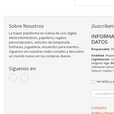
Sobre Nosotros
¡Suscríbet
La mayor plataforma en Galicia de ocio digital,
INFORMA
electrodomésticos, papelería, regalos
DATOS
personalizados, artículos de temporada.
Disfraces, juguetería, recuerdos para eventos...
Responsable
: P
Síguenos en nuestras redes sociales y descubre
Finalidad
: Respon
un mundo nuevo en tus compras diarias.
Legitimación
: C
obligación legal;
De
información adicio
Síguenos en:
Datos en nuestra
P
He leído y 
Contacto
Política Priva