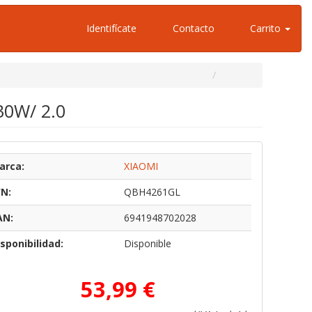
Identifícate
Contacto
Carrito
30W/ 2.0
arca:
XIAOMI
/N:
QBH4261GL
AN:
6941948702028
sponibilidad:
Disponible
53,99 €