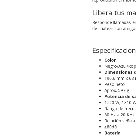
Libera tus m
Responde llamadas ent
de chatear con amigos 
Especificacio
Color
Negro/Azul/Roj
Dimensiones d
196,6 mm x 68
Peso neto
Aprox. 597 g
Potencia de s
1×20 W, 1×10 
Rango de frecu
60 Hz a 20 KHz
Relación señal-
≥80dB
Batería