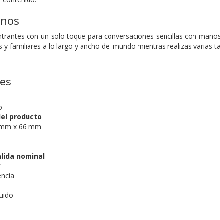
anos
rantes con un solo toque para conversaciones sencillas con manos li
y familiares a lo largo y ancho del mundo mientras realizas varias ta
nes
o
el producto
 mm x 66 mm
alida nominal
W
encia
ruido