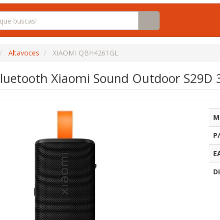
Altavoces
XIAOMI QBH4261GL
Bluetooth Xiaomi Sound Outdoor S29D 
M
P
E
Di